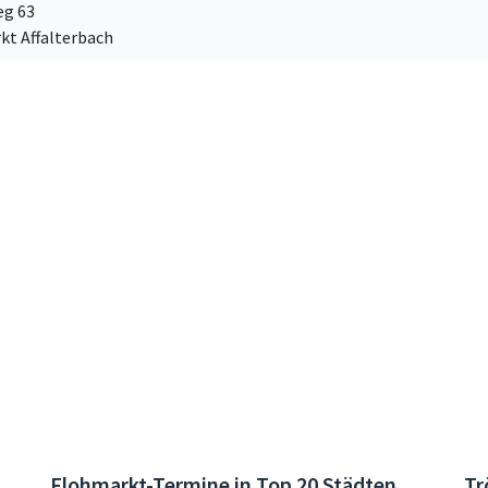
g 63
kt Affalterbach
Flohmarkt-Termine in Top 20 Städten
Tr