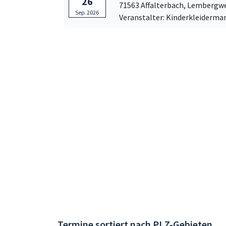
26
71563 Affalterbach,
Lembergwe
Sep. 2026
Veranstalter: Kinderkleidermar
Termine sortiert nach PLZ-Gebieten