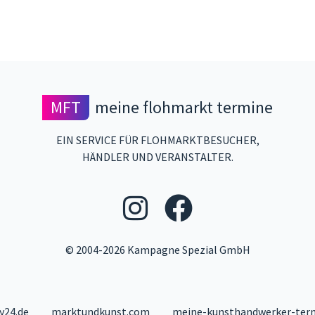
MFT
meine flohmarkt termine
EIN SERVICE FÜR FLOHMARKTBESUCHER,
HÄNDLER UND VERANSTALTER.
Folgen Sie uns
Folgen Si
© 2004-2026 Kampagne Spezial GmbH
y24.de
marktundkunst.com
meine-kunsthandwerker-ter