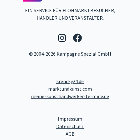
EIN SERVICE FÜR FLOHMARKTBESUCHER,
HÄNDLER UND VERANSTALTER.
Folgen Sie uns auf 
Folgen Sie uns 
© 2004-2026 Kampagne Spezial GmbH
krencky24.de
marktundkunst.com
meine-kunsthandwerker-termine.de
- Link zum Impressum
Impressum
- Link zum Datenschutz
Datenschutz
- Link zu den Allgemeinen Ge
AGB