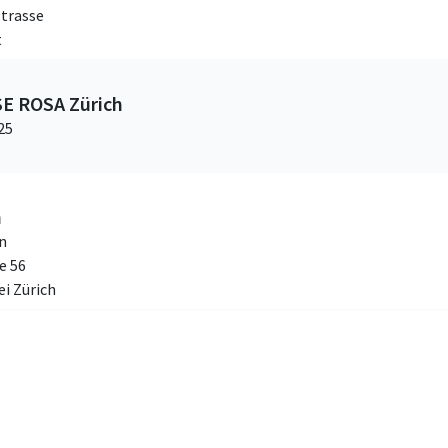
trasse
t
SE ROSA Zürich
25
h
n
e 56
i Zürich