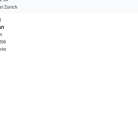
i Zürich
t
an
n
206
rkt