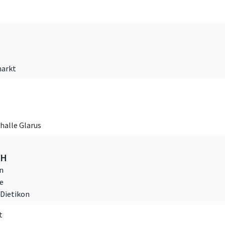
markt
halle Glarus
ZH
n
e
 Dietikon
t