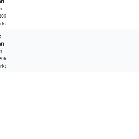
an
n
206
rkt
t
an
n
206
rkt