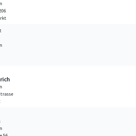
n
206
rkt
t
n
rich
n
trasse
t
h
n
e 56