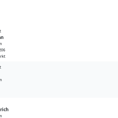
t
an
n
206
rkt
t
n
rich
n