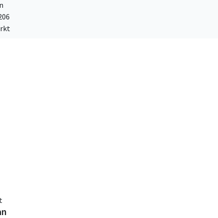
n
206
rkt
t
an