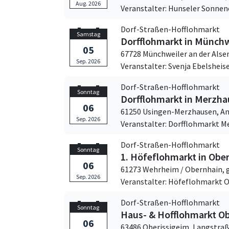
Aug. 2026
Veranstalter: Hunseler Sonnen
Dorf-Straßen-Hofflohmarkt
Samstag
Dorfflohmarkt in Münchw
05
67728 Münchweiler an der Alse
Sep. 2026
Veranstalter: Svenja Ebelsheis
Dorf-Straßen-Hofflohmarkt
Sonntag
Dorfflohmarkt in Merzh
06
61250 Usingen-Merzhausen,
An
Sep. 2026
Veranstalter: Dorfflohmarkt 
Dorf-Straßen-Hofflohmarkt
Sonntag
1. Höfeflohmarkt in Obe
06
61273 Wehrheim / Obernhain,
Sep. 2026
Veranstalter: Höfeflohmarkt 
Dorf-Straßen-Hofflohmarkt
Sonntag
Haus- & Hofflohmarkt O
06
63486 Oberissigeim,
Langstra