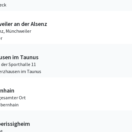
eck
eiler an der Alsenz
nz,
Münchweiler
er
ausen im Taunus
 der Sporthalle 11
Merzhausen im Taunus
rnhain
gesamter Ort
Obernhain
berissigheim
ße