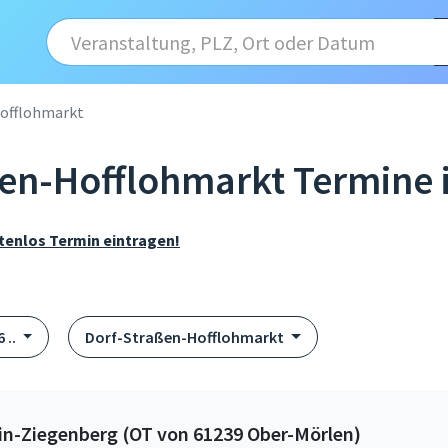
offlohmarkt
ßen-Hofflohmarkt Termine 
tenlos Termin eintragen!
 ..
Dorf-Straßen-Hofflohmarkt
in-Ziegenberg (OT von 61239 Ober-Mörlen)