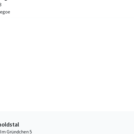
8
iegoe
oldstal
Im Gründchen 5